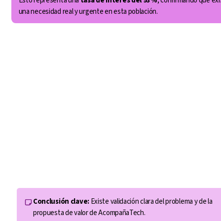
Esto representa una 
tasa de interés del 93%
, confirmando que exi
una necesidad real y urgente en esta población.
Conclusión clave:
 Existe validación clara del problema y de la 
propuesta de valor de AcompañaTech.